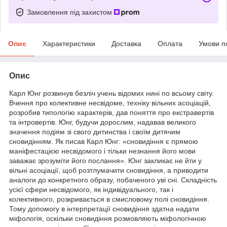
Замовлення під захистом
Опис
Характеристики
Доставка
Оплата
Умови п
Опис
Карл Юнг розвинув безліч учень відомих нині по всьому світу.
Вчення про колективне несвідоме, техніку вільних асоціацій,
розробив типологію характерів, дав поняття про екстравертів
та інтровертів. Юнг, будучи дорослим, надавав великого
значення подіям зі свого дитинства і своїм дитячим
сновидінням. Як писав Карл Юнг: «сновидіння є прямою
маніфестацією несвідомого і тільки незнання його мови
заважає зрозуміти його послання». Юнг закликає не йти у
вільні асоціації, щоб розтлумачити сновидіння, а приводити
аналоги до конкретного образу, побаченого уві сні. Складність
усієї сфери несвідомого, як індивідуального, так і
колективного, розкривається в смисловому полі сновидіння.
Тому допомогу в інтерпретації сновидіння здатна надати
міфологія, оскільки сновидіння розмовляють міфологічною