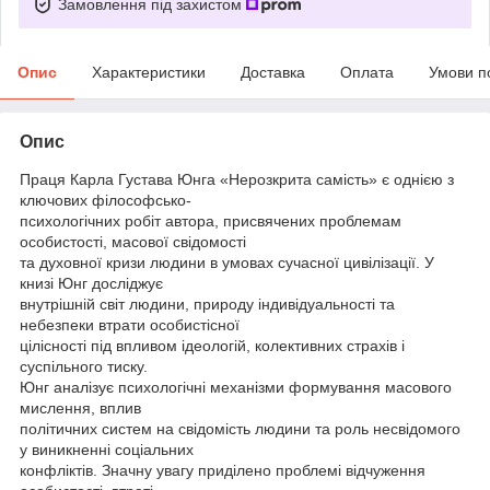
Замовлення під захистом
Опис
Характеристики
Доставка
Оплата
Умови п
Опис
Праця Карла Густава Юнга «Нерозкрита самість» є однією з
ключових філософсько-
психологічних робіт автора, присвячених проблемам
особистості, масової свідомості
та духовної кризи людини в умовах сучасної цивілізації. У
книзі Юнг досліджує
внутрішній світ людини, природу індивідуальності та
небезпеки втрати особистісної
цілісності під впливом ідеологій, колективних страхів і
суспільного тиску.
Юнг аналізує психологічні механізми формування масового
мислення, вплив
політичних систем на свідомість людини та роль несвідомого
у виникненні соціальних
конфліктів. Значну увагу приділено проблемі відчуження