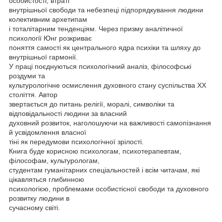
особистості, втраті
внутрішньої свободи та небезпеці підпорядкування людини
колективним архетипам
і тоталітарним тенденціям. Через призму аналітичної
психології Юнг розкриває
поняття самості як центрального ядра психіки та шляху до
внутрішньої гармонії.
У праці поєднуються психологічний аналіз, філософські
роздуми та
культурологічне осмислення духовного стану суспільства XX
століття. Автор
звертається до питань релігії, моралі, символіки та
відповідальності людини за власний
духовний розвиток, наголошуючи на важливості самопізнання
й усвідомлення власної
тіні як передумови психологічної зрілості.
Книга буде корисною психологам, психотерапевтам,
філософам, культурологам,
студентам гуманітарних спеціальностей і всім читачам, які
цікавляться глибинною
психологією, проблемами особистісної свободи та духовного
розвитку людини в
сучасному світі.