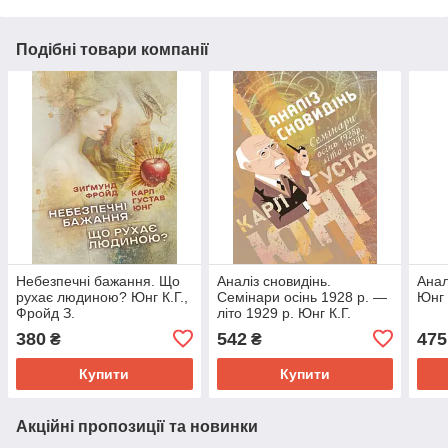
Подібні товари компанії
Небезпечні бажання. Що
Аналіз сновидінь.
Анал
рухає людиною? Юнг К.Г.,
Семінари осінь 1928 р. —
Юнг 
Фройд З.
літо 1929 р. Юнг К.Г.
380
542
475
₴
₴
Купити
Купити
Акційні пропозиції та новинки