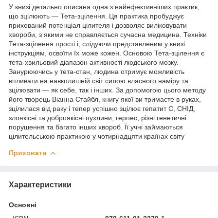
У книзі детально описана одна з найефективніших практик,
що зцілюють — Тета-зцілення. Ця практика пробуджує
прихований потенціал цілителя і дозволяє виліковувати
хвороби, з якими не справляється сучасна медицина. Техніки
Тета-зцілення прості і, слідуючи представленим у книзі
інструкціям, освоїти їх може кожен. Основою Тета-зцілення є
тета-хвильовий діапазон активності людського мозку.
Занурюючись у тета-стан, людина отримує можливість
впливати на навколишній світ силою власного наміру та
зцілювати — як себе, так і інших. За допомогою цього методу
його творець Віанна Стайбл, книгу якої ви тримаєте в руках,
зцілилася від раку і тепер успішно зцілює гепатит С, СНІД,
злоякісні та доброякісні пухлини, герпес, різні генетичні
порушення та багато інших хвороб. Її учні займаються
цілительською практикою у чотирнадцяти країнах світу
Приховати
Характеристики
Основні