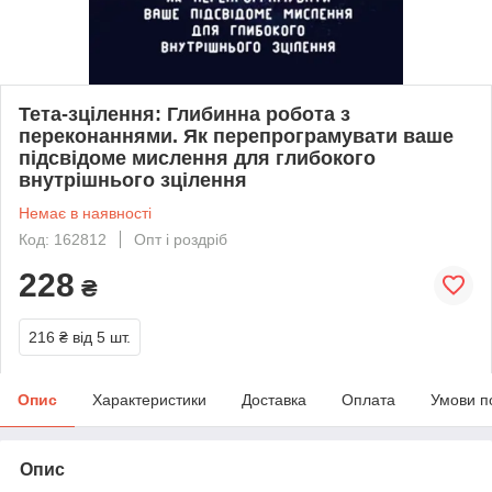
Тета-зцілення: Глибинна робота з
переконаннями. Як перепрограмувати ваше
підсвідоме мислення для глибокого
внутрішнього зцілення
Немає в наявності
Код: 162812
Опт і роздріб
228
₴
216 ₴
від 5 шт.
Опис
Характеристики
Доставка
Оплата
Умови п
Опис