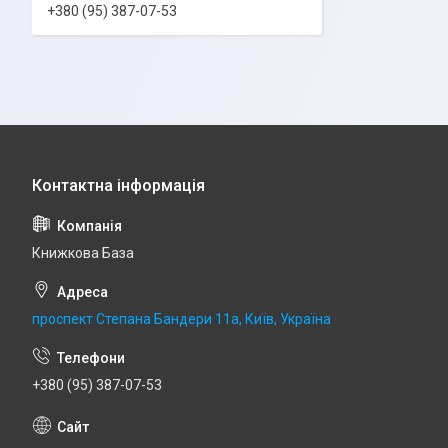
+380 (95) 387-07-53
Книжкова База
проспект Степана Бандери 11а, Київ, Україна
+380 (95) 387-07-53