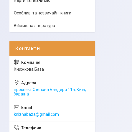
Карти та плани міст
Особливі та незвичайні книги
Військова література
Книжкова База
проспект Степана Бандери 11а, Київ,
Україна
kniznabaza@gmail.com