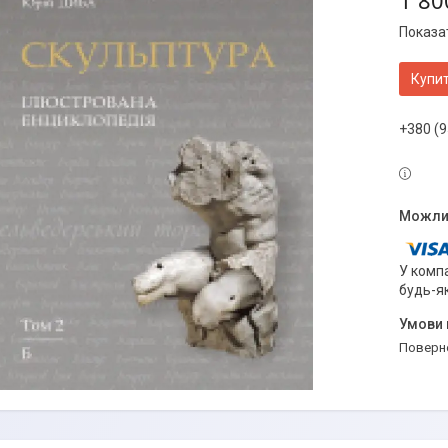
1 80
Показат
Купи
+380 (9
У компа
будь-я
поверн