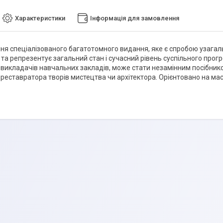
Характеристики
Інформація для замовлення
я спеціалізованого багатотомного видання, яке є спробою узагал
та репрезентує загальний стан і сучасний рівень суспільного прогре
 викладачів навчальних закладів, може стати незамінним посібнико
 реставратора творів мистецтва чи архітектора. Орієнтовано на мас