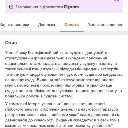
Замовлення під захистом
Характеристики
Доставка
Оплата
Умови повернення
Опис
У посібнику Кваліфікаційний іспит суддів в доступній та
структурованій формі детально викладено положення
національного законодавства, актуальну судову практику, а
також основні концептуальні підходи міжнародних експертів
та інституцій щодо оцінювання підготовки судді або кандидата
на посаду судді. Видання забезпечує комплексний аналіз
ключових аспектів професійної підготовки та кваліфікації
суддів, що є необхідним для успішного проходження іспиту та
подальшої роботи в судовій системі.
У комплекті Історія української де
ржавно
сті на основі
глибокого аналізу історичних джерел та наукової літератури
розкриваються основні проблеми української державності від
давніх часів до сучасності. Видання складається з двох томів,
кожен з яких охоплює ключові етапи розвитку української