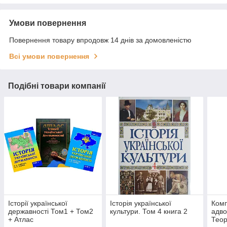
Умови повернення
Повернення товару впродовж 14 днів за домовленістю
Всі умови повернення
Подібні товари компанії
Історії української
Історія української
Комп
державності Том1 + Том2
культури. Том 4 книга 2
адво
+ Атлас
Теор