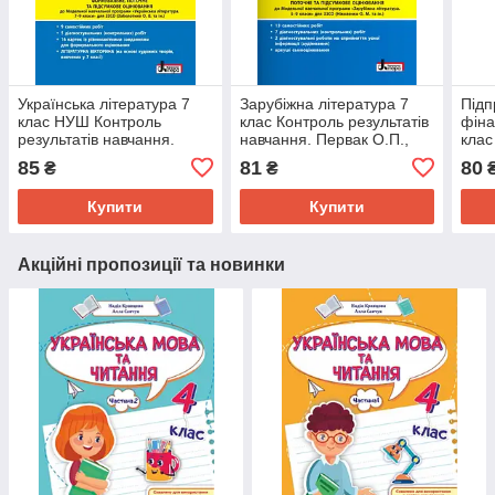
Українська література 7
Зарубіжна література 7
Підп
клас НУШ Контроль
клас Контроль результатів
фіна
результатів навчання.
навчання. Первак О.П.,
клас
Заболотний В.В.,
Дячок С.О.
підр
85
81
80
₴
₴
Заболотний О.В.
С. П
Купити
Купити
Акційні пропозиції та новинки