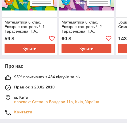
Математика 6 клас.
Математика 6 клас.
Зош
Експрес-контроль Ч.1
Експрес-контроль Ч.2
Симо
Тарасенкова Н.А.,
Тарасенкова Н.А.,
Богатирьова І.М.,
Богатирьова І.М.,
59
60
143
₴
₴
Коломієць О.М.
Коломієць О.М.
Купити
Купити
Про нас
95% позитивних з 434 відгуків за рік
Працює з 23.02.2010
м. Київ
проспект Степана Бандери 11а, Київ, Україна
Контакти