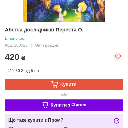
Абетка дослідників Переста О.
В наявності
Код: 163528
Опт і роздріб
420
₴
411,60 ₴
від 5 шт.
Купити
або
Купити з
Що таке купити з Пром?