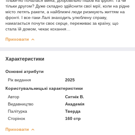
тільки-но почалася війна, добровільно пішов на фронт. Та чи
тільки другом? Дуже складно здійснити свої мрії, коли на рідне
місто летять ракети, а найближчі люди ризикують життям на
фронті. І все-таки Лалі знаходить улюблену справу,
намагається почути своє серце, переживає за країну, що
стала їй домом, чекає кохання…
Приховати
Характеристики
Основні атрибути
Рік видання
2025
Користувальницькі характеристики
Автор
Ситнік В.
Видавництво
Академія
Палітурка
Тверда
Сторінок
160 стр
Приховати