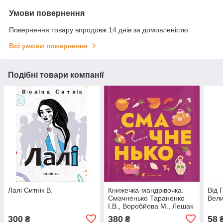
Умови повернення
Повернення товару впродовж 14 днів за домовленістю
Всі умови повернення
Подібні товари компанії
Лалі Ситнік В.
Книжечка-мандрівочка.
Від 
Смачненько Тараненко
Вели
І.В., Воробйова М., Лешак
М.
300
380
58
₴
₴