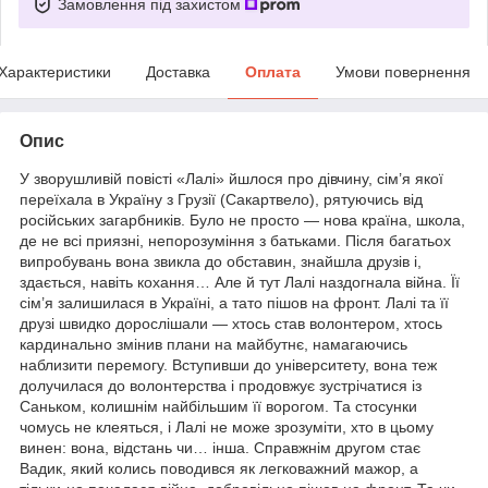
Замовлення під захистом
Характеристики
Доставка
Оплата
Умови повернення
Опис
У зворушливій повісті «Лалі» йшлося про дівчину, сім’я якої
переїхала в Україну з Грузії (Сакартвело), рятуючись від
російських загарбників. Було не просто — нова країна, школа,
де не всі приязні, непорозуміння з батьками. Після багатьох
випробувань вона звикла до обставин, знайшла друзів і,
здається, навіть кохання… Але й тут Лалі наздогнала війна. Її
сім’я залишилася в Україні, а тато пішов на фронт. Лалі та її
друзі швидко дорослішали — хтось став волонтером, хтось
кардинально змінив плани на майбутнє, намагаючись
наблизити перемогу. Вступивши до університету, вона теж
долучилася до волонтерства і продовжує зустрічатися із
Саньком, колишнім найбільшим її ворогом. Та стосунки
чомусь не клеяться, і Лалі не може зрозуміти, хто в цьому
винен: вона, відстань чи… інша. Справжнім другом стає
Вадик, який колись поводився як легковажний мажор, а