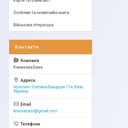
Карти та плани міст
Особливі та незвичайні книги
Військова література
Книжкова База
проспект Степана Бандери 11а, Київ,
Україна
kniznabaza@gmail.com