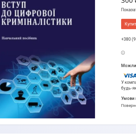
300 
Показат
Купи
+380 (9
У компа
будь-я
поверн