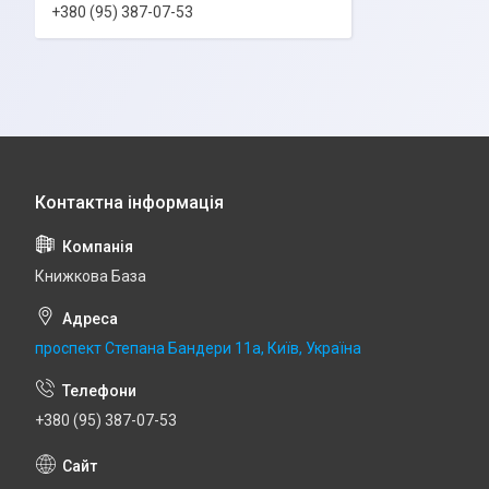
+380 (95) 387-07-53
Книжкова База
проспект Степана Бандери 11а, Київ, Україна
+380 (95) 387-07-53