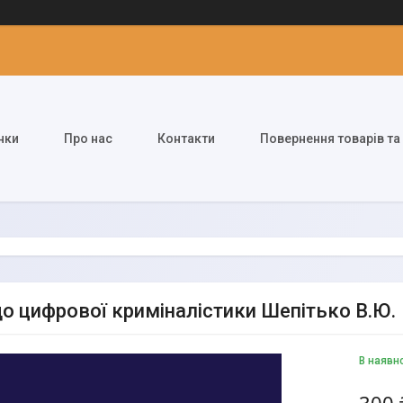
нки
Про нас
Контакти
Повернення товарів та
до цифрової криміналістики Шепітько В.Ю.
В наявн