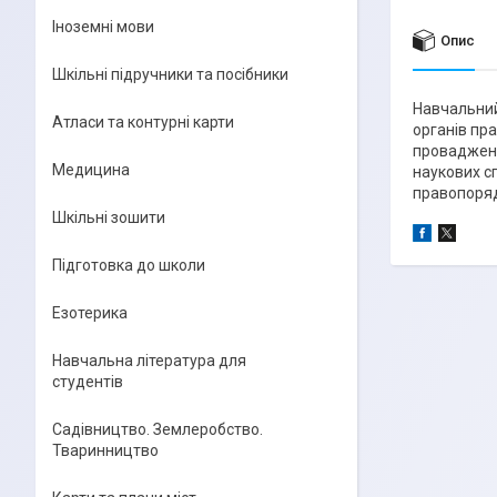
Іноземні мови
Опис
Шкільні підручники та посібники
Навчальний 
Атласи та контурні карти
органів пр
провадженн
Медицина
наукових сп
правопорядк
Шкільні зошити
Підготовка до школи
Езотерика
Навчальна література для
студентів
Садівництво. Землеробство.
Тваринництво