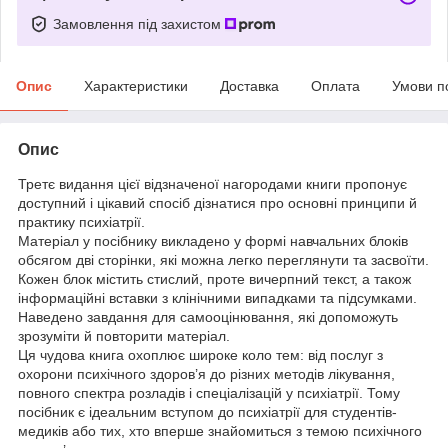
Замовлення під захистом
Опис
Характеристики
Доставка
Оплата
Умови п
Опис
Третє видання цієї відзначеної нагородами книги пропонує
доступний і цікавий спосіб дізнатися про основні принципи й
практику психіатрії.
Матеріал у посібнику викладено у формі навчальних блоків
обсягом дві сторінки, які можна легко переглянути та засвоїти.
Кожен блок містить стислий, проте вичерпний текст, а також
інформаційні вставки з клінічними випадками та підсумками.
Наведено завдання для самооцінювання, які допоможуть
зрозуміти й повторити матеріал.
Ця чудова книга охоплює широке коло тем: від послуг з
охорони психічного здоров’я до різних методів лікування,
повного спектра розладів і спеціалізацій у психіатрії. Тому
посібник є ідеальним вступом до психіатрії для студентів-
медиків або тих, хто вперше знайомиться з темою психічного