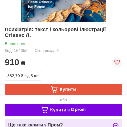
Психіатрія: текст і кольорові ілюстрації
Стівенс Л.
В наявності
Код: 164353
Опт і роздріб
910
₴
882,70 ₴
від 5 шт.
Купити
або
Купити з
Що таке купити з Пром?