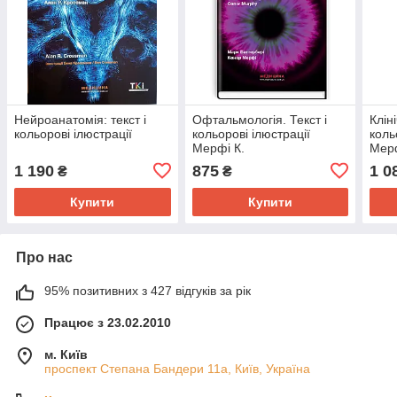
Нейроанатомія: текст і
Офтальмологія. Текст і
Кліні
кольорові ілюстрації
кольорові ілюстрації
коль
Мерфі К.
Мер
1 190
875
1 0
₴
₴
Купити
Купити
Про нас
95% позитивних з 427 відгуків за рік
Працює з 23.02.2010
м. Київ
проспект Степана Бандери 11а, Київ, Україна