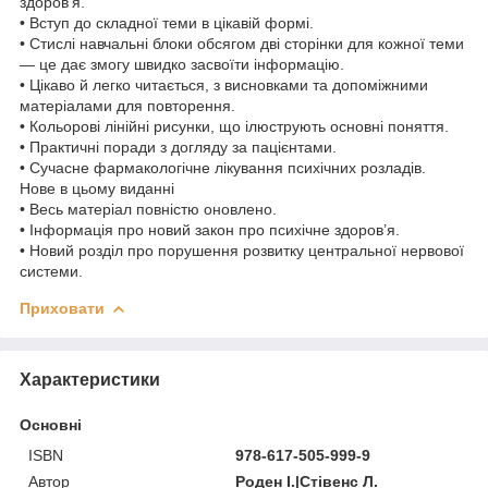
здоров’я.
• Вступ до складної теми в цікавій формі.
• Стислі навчальні блоки обсягом дві сторінки для кожної теми
— це дає змогу швидко засвоїти інформацію.
• Цікаво й легко читається, з висновками та допоміжними
матеріалами для повторення.
• Кольорові лінійні рисунки, що ілюструють основні поняття.
• Практичні поради з догляду за пацієнтами.
• Сучасне фармакологічне лікування психічних розладів.
Нове в цьому виданні
• Весь матеріал повністю оновлено.
• Інформація про новий закон про психічне здоров’я.
• Новий розділ про порушення розвитку центральної нервової
системи.
Приховати
Характеристики
Основні
ISBN
978-617-505-999-9
Автор
Роден І.|Стівенс Л.