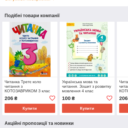
Подібні товари компанії
Читанка Третє коло
Українська мова та
Чита
читання з
читання. Зошит з розвитку
чита
КОТОЗАВРИКОМ 3 клас
мовлення 4 клас
КОТ
Стус Т.В., Ковальова Л.В.
Волощенко О.В.
Стус
206
100
206
₴
₴
Купити
Купити
Акційні пропозиції та новинки