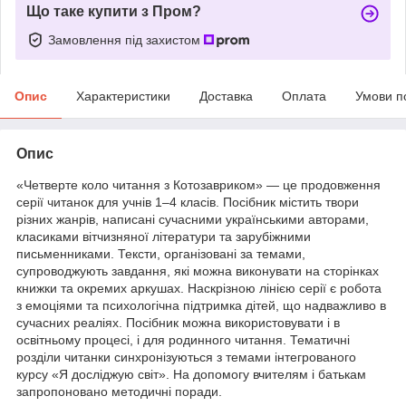
Що таке купити з Пром?
Замовлення під захистом
Опис
Характеристики
Доставка
Оплата
Умови п
Опис
«Четверте коло читання з Котозавриком» — це продовження
серії читанок для учнів 1–4 класів. Посібник містить твори
різних жанрів, написані сучасними українськими авторами,
класиками вітчизняної літератури та зарубіжними
письменниками. Тексти, організовані за темами,
супроводжують завдання, які можна виконувати на сторінках
книжки та окремих аркушах. Наскрізною лінією серії є робота
з емоціями та психологічна підтримка дітей, що надважливо в
сучасних реаліях. Посібник можна використовувати і в
освітньому процесі, і для родинного читання. Тематичні
розділи читанки синхронізуються з темами інтегрованого
курсу «Я досліджую світ». На допомогу вчителям і батькам
запропоновано методичні поради.