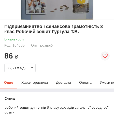
Підприємництво і фінансова грамотність 8
клас Робочий зошит Гургула Т.В.
В наявності
Код: 164635
Опт і роздріб
86
₴
85,50 ₴
від 5 шт.
Опис
Характеристики
Доставка
Оплата
Умови п
Опис
робочий зошит для учнів 8 класу закладів загальної середньої
освіти