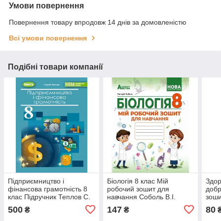
Умови повернення
Повернення товару впродовж 14 днів за домовленістю
Всі умови повернення
Подібні товари компанії
Підприємництво і
Біологія 8 клас Мій
Здор
фінансова грамотність 8
робочий зошит для
добр
клас Підручник Теплов С.
навчання Соболь В.І.
зоши
Воро
500
147
80
₴
₴