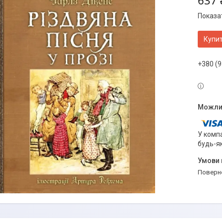
637 
Показат
Купи
+380 (9
У компа
будь-я
поверн