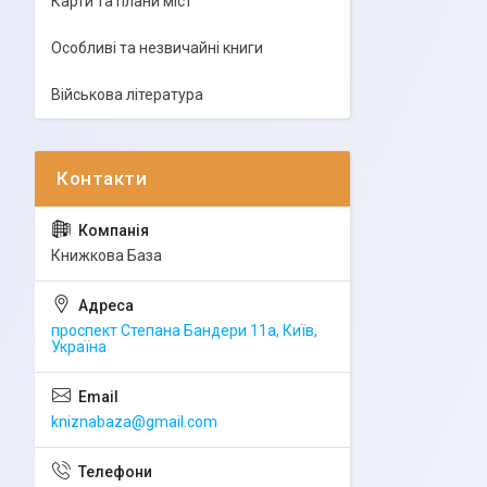
Карти та плани міст
Особливі та незвичайні книги
Військова література
Книжкова База
проспект Степана Бандери 11а, Київ,
Україна
kniznabaza@gmail.com