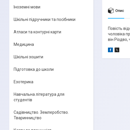
Іноземні мови
Опис
Шкільні підручники та посібники
Повість ві
Атласи та контурні карти
чоловіка пр
він Різдво,
Медицина
Шкільні зошити
Підготовка до школи
Езотерика
Навчальна література для
студентів
Садівництво. Землеробство.
Тваринництво