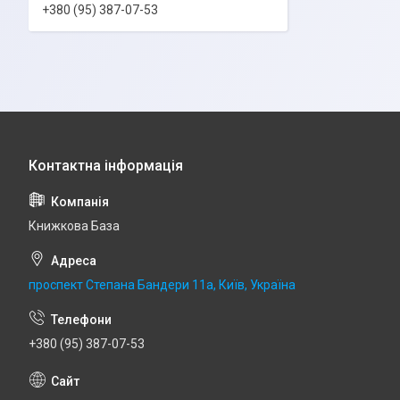
+380 (95) 387-07-53
Книжкова База
проспект Степана Бандери 11а, Київ, Україна
+380 (95) 387-07-53