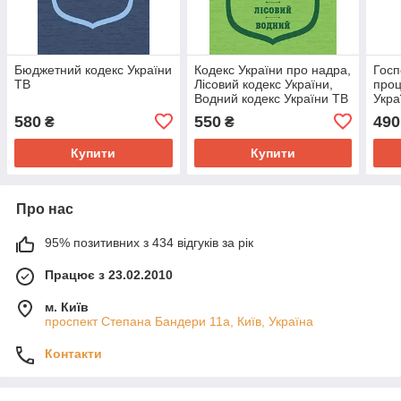
Бюджетний кодекс України
Кодекс України про надра,
Госп
ТВ
Лісовий кодекс України,
проц
Водний кодекс України ТВ
Укра
580
550
490
₴
₴
Купити
Купити
Про нас
95% позитивних з 434 відгуків за рік
Працює з 23.02.2010
м. Київ
проспект Степана Бандери 11а, Київ, Україна
Контакти